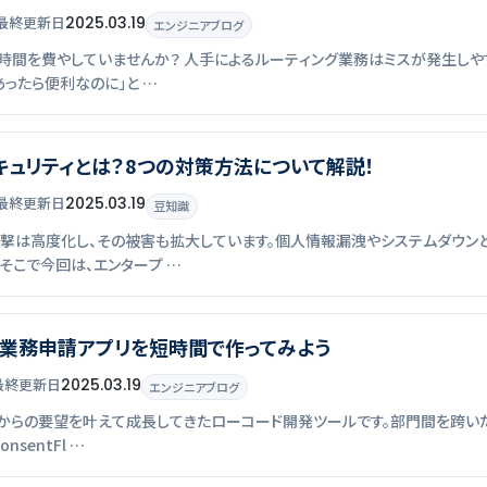
最終
更新
日
2025.03.19
エンジニアブログ
時間を費やしていませんか？ 人手によるルーティング業務はミスが発生しや
あったら便利なのに」と …
キュリティとは？8つの対策方法について解説！
最終
更新
日
2025.03.19
豆知識
撃は高度化し、その被害も拡大しています。個人情報漏洩やシステムダウン
そこで今回は、エンタープ …
業務申請アプリを短時間で作ってみよう
最終
更新
日
2025.03.19
エンジニアブログ
、大企業からの要望を叶えて成長してきたローコード開発ツールです。部門間を
sentFl …