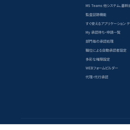
MS Teams 他システム、基幹
監査証跡機能
すぐ使えるアプリケーション 
My 承認待ち・申請一覧
部門毎の承認処理
職位による自動承認者設定
多彩な権限設定
WEBフォームビルダー
代理・代行承認