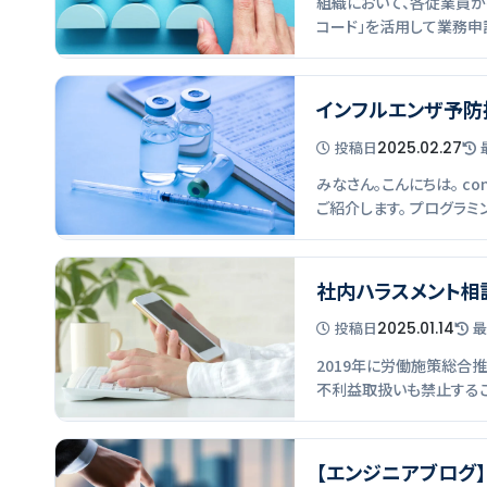
組織において、各従業員が
コード」を活用して業務申
インフルエンザ予防
投稿
日
2025.02.27
みなさん。こんにちは。 c
ご紹介します。 プログラミ
社内ハラスメント相
投稿
日
2025.01.14
最
2019年に労働施策総合
不利益取扱いも禁止するこ
【エンジニアブログ