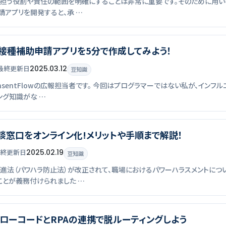
担う役割や責任の範囲を明確にすることは非常に重要です。そのために用いら
請アプリを開発すると、承 …
接種補助申請アプリを5分で作成してみよう！
最終
更新
日
2025.03.12
豆知識
onsentFlowの広報担当者です。 今回はプログラマーではない私が、イ
ング知識がな …
談窓口をオンライン化!メリットや手順まで解説！
終
更新
日
2025.02.19
豆知識
推進法（パワハラ防止法）が改正されて、職場におけるパワーハラスメントに
とが義務付けられました …
】ローコードとRPAの連携で脱ルーティングしよう